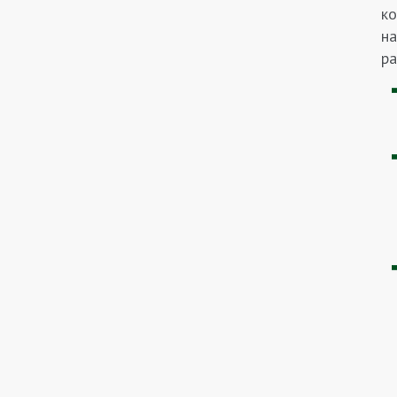
ко
на
ра